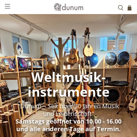
Weltmusik-
instrumente
"Dunum – Seit über 30 Jahren Musik
und Leidenschaft"
Samstags geöffnet von 10.00 - 16.00
und alle anderen Tage auf Termin.