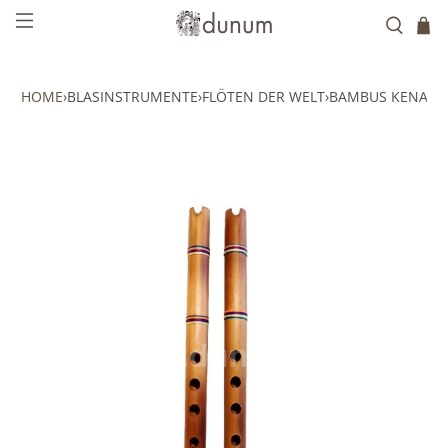
HOME
›
BLASINSTRUMENTE
›
FLÖTEN DER WELT
›
BAMBUS KENA