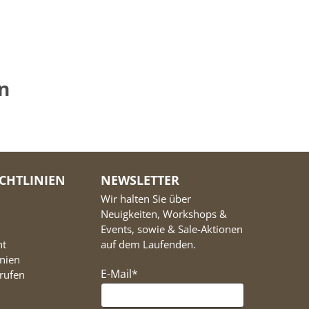
n
ICHTLINIEN
NEWSLETTER
Wir halten Sie über
Neuigkeiten, Workshops &
Events, sowie & Sale-Aktionen
ht
auf dem Laufenden.
inien
E-Mail
*
rufen