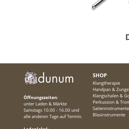
SHOP
Klangtherapie
Handpan & Zung
Klangschalen & G
Öffnungszeiten
:
Perkussion & Tr
unter Laden & Märkte
Saiteninstrumente
Samstags 10.00 - 16.00 und
Blasinstrumente
alle anderen Tage auf Termin.