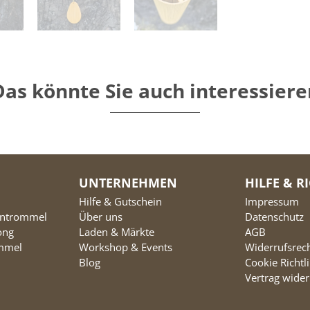
Das könnte Sie auch interessiere
UNTERNEHMEN
HILFE & R
Hilfe & Gutschein
Impressum
entrommel
Über uns
Datenschutz
ong
Laden & Märkte
AGB
ommel
Workshop & Events
Widerrufsrec
Blog
Cookie Richtl
Vertrag wider