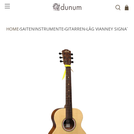
HOME
›
SAITENINSTRUMENTE
›
GITARREN
›
LÂG VIANNEY SIGNATUR