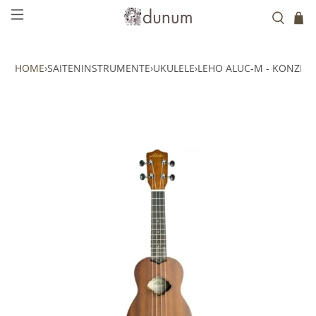
HOME
›
SAITENINSTRUMENTE
›
UKULELE
›
LEHO ALUC-M - KONZER