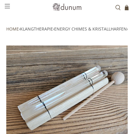
HOME
›
KLANGTHERAPIE
›
ENERGY CHIMES & KRISTALLHARFEN
›
KR