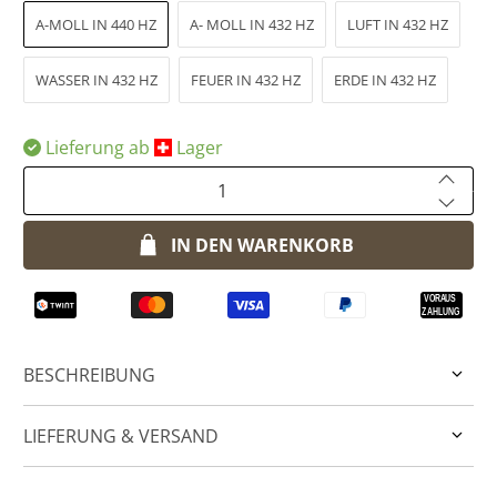
A-MOLL IN 440 HZ
A- MOLL IN 432 HZ
LUFT IN 432 HZ
WASSER IN 432 HZ
FEUER IN 432 HZ
ERDE IN 432 HZ
Lieferung ab
​Lager
Anzahl
IN DEN WARENKORB
BESCHREIBUNG
LIEFERUNG & VERSAND