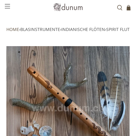
HOME
›
BLASINSTRUMENTE
›
INDIANISCHE FLÖTEN
›
SPIRIT FLUTE 