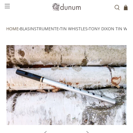
HOME
›
BLASINSTRUMENTE
›
TIN WHISTLES
›
TONY DIXON TIN WHI