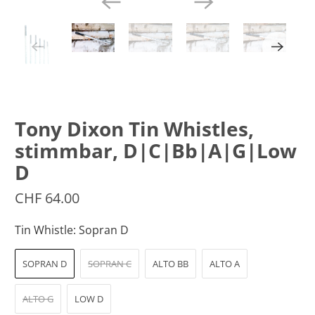
Tony Dixon Tin Whistles,
stimmbar, D|C|Bb|A|G|Low
D
CHF 64.00
Tin Whistle:
Sopran D
SOPRAN D
SOPRAN C
ALTO BB
ALTO A
ALTO G
LOW D