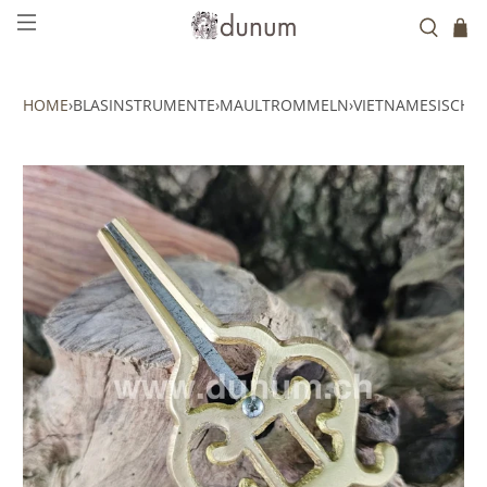
HOME
›
BLASINSTRUMENTE
›
MAULTROMMELN
›
VIETNAMESISCHE