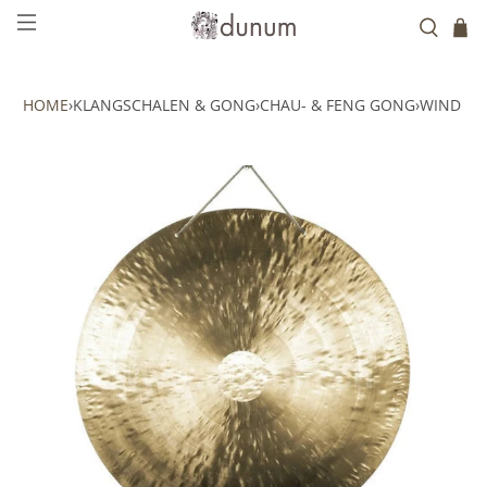
HOME
›
KLANGSCHALEN & GONG
›
CHAU- & FENG GONG
›
WIND - 